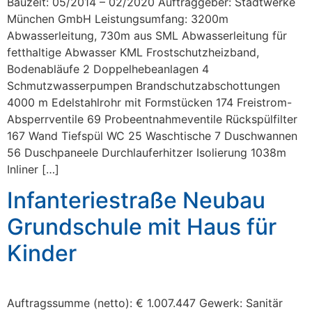
Bauzeit: 05/2014 – 02/2020 Auftraggeber: Stadtwerke
München GmbH Leistungsumfang: 3200m
Abwasserleitung, 730m aus SML Abwasserleitung für
fetthaltige Abwasser KML Frostschutzheizband,
Bodenabläufe 2 Doppelhebeanlagen 4
Schmutzwasserpumpen Brandschutzabschottungen
4000 m Edelstahlrohr mit Formstücken 174 Freistrom-
Absperrventile 69 Probeentnahmeventile Rückspülfilter
167 Wand Tiefspül WC 25 Waschtische 7 Duschwannen
56 Duschpaneele Durchlauferhitzer Isolierung 1038m
Inliner […]
Infanteriestraße Neubau
Grundschule mit Haus für
Kinder
Auftragssumme (netto): € 1.007.447 Gewerk: Sanitär